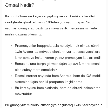
Əmsal Nədir?
Kazino bölməsinə keçin və yığılmış və sabit mükafatlar ötrü
çəkilişlərdə iştirak etdiyiniz 100-dən çox oyunu tapın. Siz bu
oyunları oynayaraq bəxtinizi sınaya və ilk mərcinizin minlərlə
mislini qazana bilərsiniz.
Promosyonlar haqqında əsla nə söyləmək olmaz, çünki
1win Aviator-da mövcud olanların vur-tut əsas vəsaitlərə
iqrar etməyə imkan verən yalnız promosyon kodları mülk.
Bonus pulunu bərpa görmək üçün lap azı 3 mərc əmsalı
olan subay mərc etməlisiniz.
Rəsmi internet saytında həm Android, həm də iOS mobil
sistemləri üçün hər iki proqrama keçidlər mal.
Bu kart oyunu həm slotlarda, həm də obrazli bölmələrdə
mövcuddur.
Bu günəş yüz minlərlə istifadəçiyə qoşularaq 1win Azərbaycanın