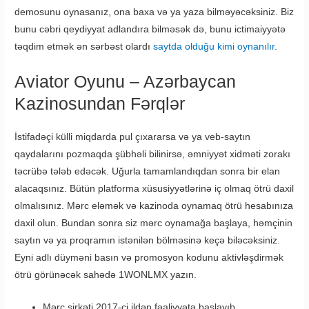
demosunu oynasanız, ona baxa və ya yaza bilməyəcəksiniz. Biz
bunu cəbri qeydiyyat adlandıra bilməsək də, bunu ictimaiyyətə
təqdim etmək ən sərbəst olardı
saytda olduğu kimi oynanılır
.
Aviator Oyunu – Azərbaycan
Kazinosundan Fərqlər
İstifadəçi külli miqdarda pul çıxararsa və ya veb-saytın
qaydalarını pozmaqda şübhəli bilinirsə, əmniyyət xidməti zorakı
təcrübə tələb edəcək. Uğurla tamamlandıqdan sonra bir elan
alacaqsınız. Bütün platforma xüsusiyyətlərinə iç olmaq ötrü daxil
olmalısınız. Mərc eləmək və kazinoda oynamaq ötrü hesabınıza
daxil olun. Bundan sonra siz mərc oynamağa başlaya, həmçinin
saytın və ya proqramın istənilən bölməsinə keçə biləcəksiniz.
Eyni adlı düyməni basın və promosyon kodunu aktivləşdirmək
ötrü görünəcək sahədə 1WONLMX yazın.
Mərc şirkəti 2017-ci ildən fəaliyyətə başlayıb.