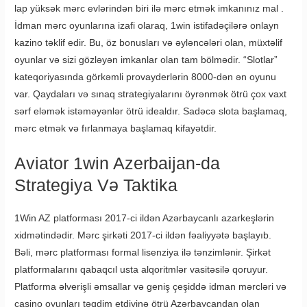
lap yüksək mərc evlərindən biri ilə mərc etmək imkanınız mal .
İdman mərc oyunlarına izafi olaraq, 1win istifadəçilərə onlayn
kazino təklif edir. Bu, öz bonusları və əyləncələri olan, müxtəlif
oyunlar və sizi gözləyən imkanlar olan tam bölmədir. “Slotlar”
kateqoriyasında görkəmli provayderlərin 8000-dən ən oyunu
var. Qaydaları və sınaq strategiyalarını öyrənmək ötrü çox vaxt
sərf eləmək istəməyənlər ötrü idealdır. Sadəcə slota başlamaq,
mərc etmək və fırlanmaya başlamaq kifayətdir.
Aviator 1win Azerbaijan-da
Strategiya Və Taktika
1Win AZ platforması 2017-ci ildən Azərbaycanlı azarkeşlərin
xidmətindədir. Mərc şirkəti 2017-ci ildən fəaliyyətə başlayıb.
Bəli, mərc platforması formal lisenziya ilə tənzimlənir. Şirkət
platformalarını qabaqcıl usta alqoritmlər vasitəsilə qoruyur.
Platforma əlverişli əmsallar və geniş çeşiddə idman mərcləri və
casino oyunları təqdim etdiyinə ötrü Azərbaycandan olan