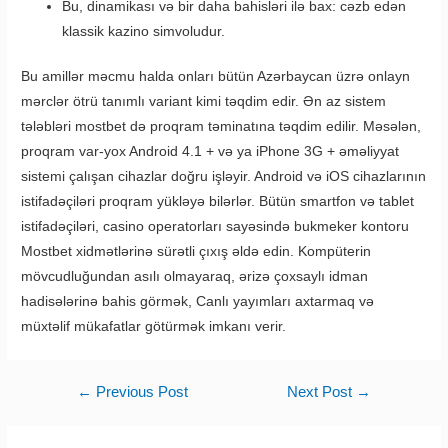
Bu, dinamikası və bir daha bahisləri ilə bax: cəzb edən
klassik kazino simvoludur.
Bu amillər məcmu halda onları bütün Azərbaycan üzrə onlayn
mərclər ötrü tanımlı variant kimi təqdim edir. Ən az sistem
tələbləri mostbet də proqram təminatına təqdim edilir. Məsələn,
proqram var-yox Android 4.1 + və ya iPhone 3G + əməliyyat
sistemi çalışan cihazlar doğru işləyir. Android və iOS cihazlarının
istifadəçiləri proqram yükləyə bilərlər. Bütün smartfon və tablet
istifadəçiləri, casino operatorları sayəsində bukmeker kontoru
Mostbet xidmətlərinə sürətli çıxış əldə edin. Kompüterin
mövcudluğundan asılı olmayaraq, ərizə çoxsaylı idman
hadisələrinə bahis görmək, Canlı yayımları axtarmaq və
müxtəlif mükafatlar götürmək imkanı verir.
←
Previous Post
Next Post
→