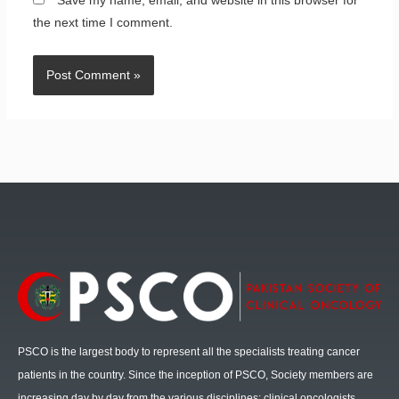
Save my name, email, and website in this browser for
the next time I comment.
PSCO is the largest body to represent all the specialists treating cancer
patients in the country. Since the inception of PSCO, Society members are
increasing day by day from the various disciplines: clinical oncologists,