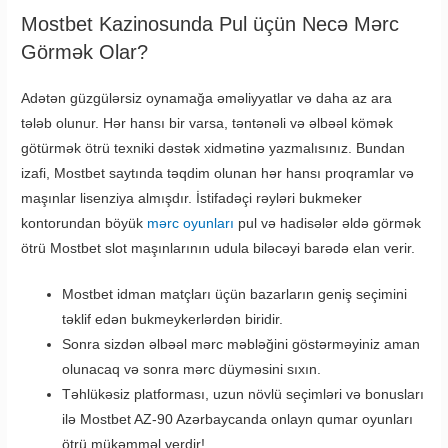
Mostbet Kazinosunda Pul üçün Necə Mərc
Görmək Olar?
Adətən güzgülərsiz oynamağa əməliyyatlar və daha az ara
tələb olunur. Hər hansı bir varsa, təntənəli və əlbəəl kömək
götürmək ötrü texniki dəstək xidmətinə yazmalısınız. Bundan
izafi, Mostbet saytında təqdim olunan hər hansı proqramlar və
maşınlar lisenziya almışdır. İstifadəçi rəyləri bukmeker
kontorundan böyük
mərc oyunları
pul və hadisələr əldə görmək
ötrü Mostbet slot maşınlarının udula biləcəyi barədə elan verir.
Mostbet idman matçları üçün bazarların geniş seçimini
təklif edən bukmeykerlərdən biridir.
Sonra sizdən əlbəəl mərc məbləğini göstərməyiniz aman
olunacaq və sonra mərc düyməsini sıxın.
Təhlükəsiz platforması, uzun növlü seçimləri və bonusları
ilə Mostbet AZ-90 Azərbaycanda onlayn qumar oyunları
ötrü mükəmməl yerdir!