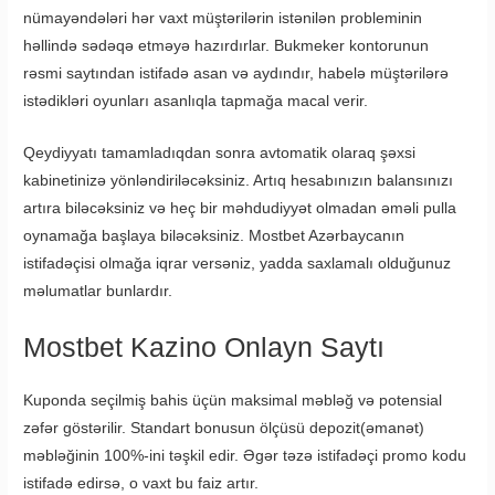
nümayəndələri hər vaxt müştərilərin istənilən probleminin
həllində sədəqə etməyə hazırdırlar. Bukmeker kontorunun
rəsmi saytından istifadə asan və aydındır, habelə müştərilərə
istədikləri oyunları asanlıqla tapmağa macal verir.
Qeydiyyatı tamamladıqdan sonra avtomatik olaraq şəxsi
kabinetinizə yönləndiriləcəksiniz. Artıq hesabınızın balansınızı
artıra biləcəksiniz və heç bir məhdudiyyət olmadan əməli pulla
oynamağa başlaya biləcəksiniz. Mostbet Azərbaycanın
istifadəçisi olmağa iqrar versəniz, yadda saxlamalı olduğunuz
məlumatlar bunlardır.
Mostbet Kazino Onlayn Saytı
Kuponda seçilmiş bahis üçün maksimal məbləğ və potensial
zəfər göstərilir. Standart bonusun ölçüsü depozit(əmanət)
məbləğinin 100%-ini təşkil edir. Əgər təzə istifadəçi promo kodu
istifadə edirsə, o vaxt bu faiz artır.