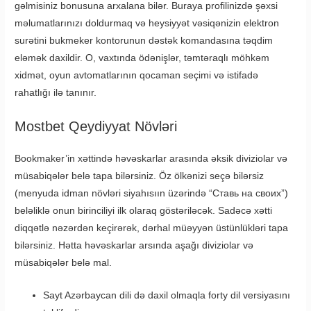
gəlmisiniz bonusuna arxalana bilər. Buraya profilinizdə şəxsi
məlumatlarınızı doldurmaq və heysiyyət vəsiqənizin elektron
surətini bukmeker kontorunun dəstək komandasına təqdim
eləmək daxildir. O, vaxtında ödənişlər, təmtəraqlı möhkəm
xidmət, oyun avtomatlarının qocaman seçimi və istifadə
rahatlığı ilə tanınır.
Mostbet Qeydiyyat Növləri
Bookmaker’in xəttində həvəskarlar arasında əksik diviziolar və
müsabiqələr belə tapa bilərsiniz. Öz ölkənizi seçə bilərsiz
(menyuda idman növləri siyahısıın üzərində “Ставь на своих”)
beləliklə onun birinciliyi ilk olaraq göstəriləcək. Sadəcə xətti
diqqətlə nəzərdən keçirərək, dərhal müəyyən üstünlükləri tapa
bilərsiniz. Hətta həvəskarlar arsında aşağı diviziolar və
müsabiqələr belə mal.
Sayt Azərbaycan dili də daxil olmaqla forty dil versiyasını