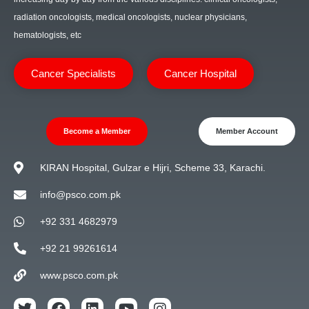
radiation oncologists, medical oncologists, nuclear physicians,
hematologists, etc
Cancer Specialists
Cancer Hospital
Become a Member
Member Account
KIRAN Hospital, Gulzar e Hijri, Scheme 33, Karachi.
info@psco.com.pk
+92 331 4682979
+92 21 99261614
www.psco.com.pk